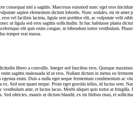
ere consequat nisl a sagittis. Maecenas euismod nunc eget eros tincidun
 vulputate sapien elementum dictum lobortis. Nunc sodales, mi sit amet p
vel facilisis lacinia, ligula sem porttitor elit, ac vulputate velit nibh a e
ec ut ligula sed eros sagittis sollicitudin. In hac habitasse platea dict
celerisque elit quis enim congue, in bibendum tortor vestibulum. Phase
lus tempor erat massa.
citudin libero a convallis. Integer sed faucibus eros. Quisque maximus fe
t enim sagittis malesuada id ut eros. Nullam dictum in metus eu fermen
imus egestas enim. Duis a nulla eget neque fermentum condimentum ac vi
 ex. Sed non quam neque. Proin eget gravida tellus, id luctus sem. Nam 
vestibulum ante, et luctus lacus. Morbi aliquet quis tortor at fringilla. 
a. Sed ultricies, mauris ut dictum blandit, ex mi finibus risus, et sollicit