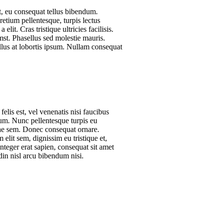
t, eu consequat tellus bibendum.
retium pellentesque, turpis lectus
lit. Cras tristique ultricies facilisis.
umst. Phasellus sed molestie mauris.
llus at lobortis ipsum. Nullam consequat
lis est, vel venenatis nisi faucibus
tum. Nunc pellentesque turpis eu
tae sem. Donec consequat ornare.
elit sem, dignissim eu tristique et,
Integer erat sapien, consequat sit amet
udin nisl arcu bibendum nisi.