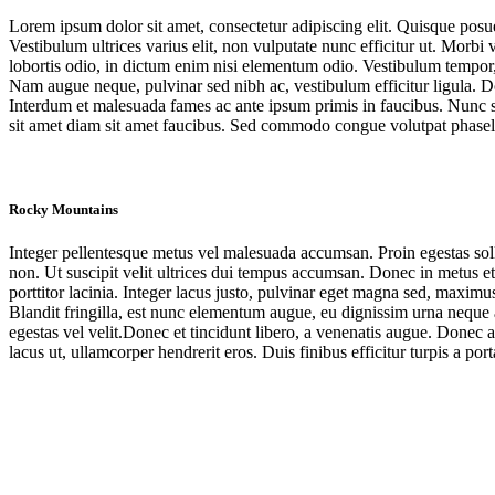
Lorem ipsum dolor sit amet, consectetur adipiscing elit. Quisque posu
Vestibulum ultrices varius elit, non vulputate nunc efficitur ut. Morbi
lobortis odio, in dictum enim nisi elementum odio. Vestibulum tempor, eros 
Nam augue neque, pulvinar sed nibh ac, vestibulum efficitur ligula. Don
Interdum et malesuada fames ac ante ipsum primis in faucibus. Nunc s
sit amet diam sit amet faucibus. Sed commodo congue volutpat phasel
Rocky Mountains
Integer pellentesque metus vel malesuada accumsan. Proin egestas solli
non. Ut suscipit velit ultrices dui tempus accumsan. Donec in metus e
porttitor lacinia. Integer lacus justo, pulvinar eget magna sed, max
Blandit fringilla, est nunc elementum augue, eu dignissim urna neque a
egestas vel velit.Donec et tincidunt libero, a venenatis augue. Donec ac 
lacus ut, ullamcorper hendrerit eros. Duis finibus efficitur turpis a port